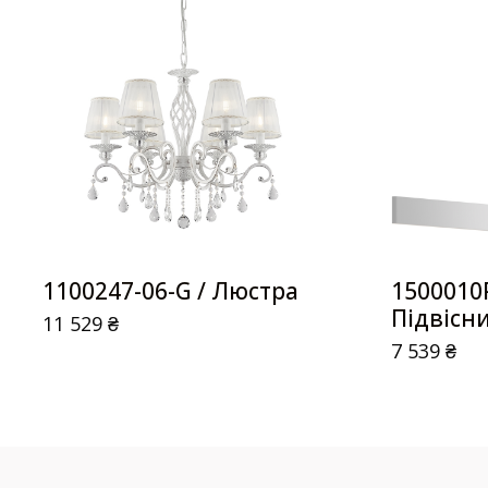
1100247-06-G / Люстра
1500010
Підвісн
11 529
₴
7 539
₴