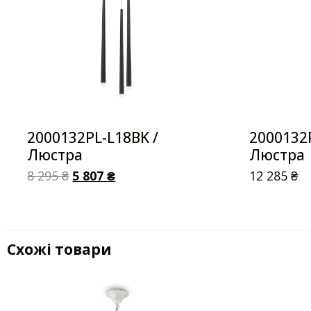
2000132PL-L18BK /
2000132
Люстра
Люстра
8 295
₴
5 807
₴
12 285
₴
Схожі товари