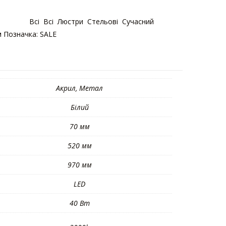
тегорій:
Bсі
,
Bсі
,
Люстри
,
Стельові
,
Сучасний
м
Позначка:
SALE
Акрил, Метал
Білий
70 мм
520 мм
970 мм
LED
40 Вт