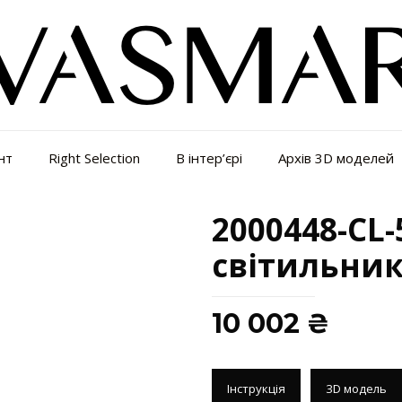
нт
Right Selection
В інтер’єрі
Архів 3D моделей
2000448-CL-
світильни
10 002
₴
Інструкція
3D модель