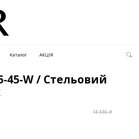
Каталог
АКЦІЯ
5-45-W / Стельовий
к
13 335
₴