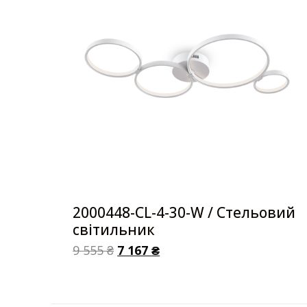
2000448-CL-4-30-W / Стельовий
світильник
9 555
₴
7 167
₴