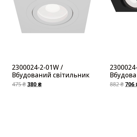
2300024-2-01W /
2300024-
Вбудований світильник
Вбудова
475
₴
380
₴
882
₴
706