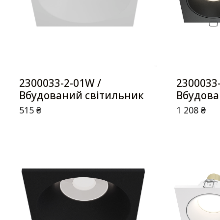
2300033-2-01W /
2300033-
Вбудований світильник
Вбудова
515
₴
1 208
₴