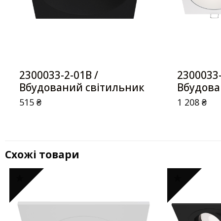
2300033-2-01B /
2300033
Вбудований світильник
Вбудова
515
₴
1 208
₴
Схожі товари