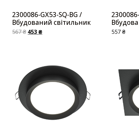
2300086-GX53-SQ-BG /
2300086
Вбудований світильник
Вбудова
567
₴
453
₴
557
₴