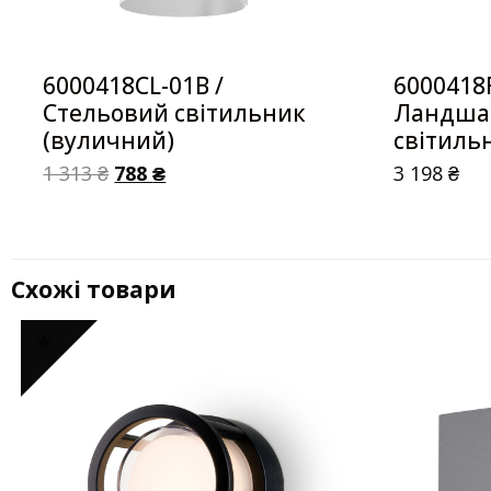
6000418CL-01B /
6000418F
Стельовий світильник
Ландша
(вуличний)
світиль
1 313
₴
788
₴
3 198
₴
Схожі товари