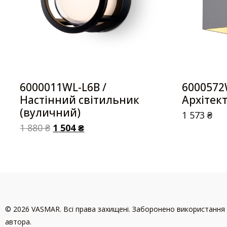
6000011WL-L6B /
6000572
Настінний світильник
Архітект
(вуличний)
1 573
₴
1 880
₴
1 504
₴
© 2026 VASMAR. Всі права захищені. Заборонено використання 
автора.