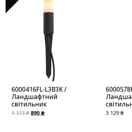
6000416FL-L3B3K /
6000578F
Ландшафтний
Ландша
світильник
світиль
1 113
₴
890
₴
3 129
₴