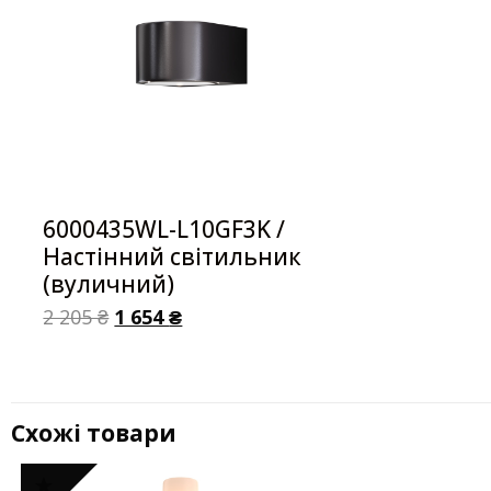
6000435WL-L10GF3K /
Настінний світильник
(вуличний)
2 205
₴
1 654
₴
Схожі товари