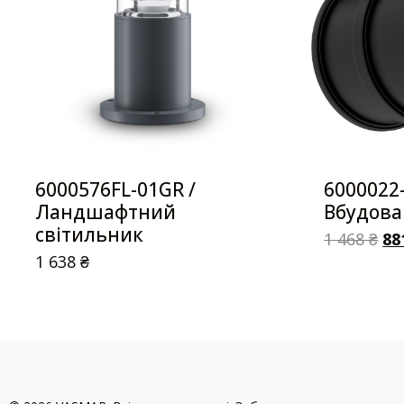
6000576FL-01GR /
6000022
Ландшафтний
Вбудова
світильник
1 468
₴
88
1 638
₴