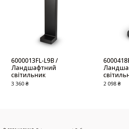
6000013FL-L9B /
6000418F
Ландшафтний
Ландша
світильник
світиль
3 360
₴
2 098
₴