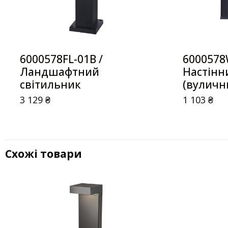
6000578FL-01B /
6000578
Ландшафтний
Настінн
світильник
(вуличн
3 129
₴
1 103
₴
Схожі товари