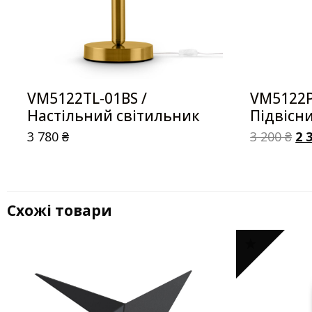
VM5122TL-01BS /
VM5122P
Настільний світильник
Підвісн
3 780
₴
3 200
₴
2 
Схожі товари