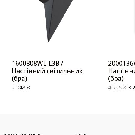
1600808WL-L3B /
2000136
Настінний світильник
Настінн
(бра)
(бра)
2 048
₴
4 725
₴
3 