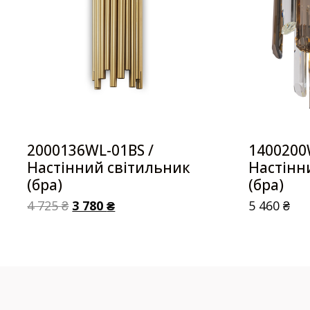
2000136WL-01BS /
1400200
Настінний світильник
Настінн
(бра)
(бра)
4 725
₴
3 780
₴
5 460
₴