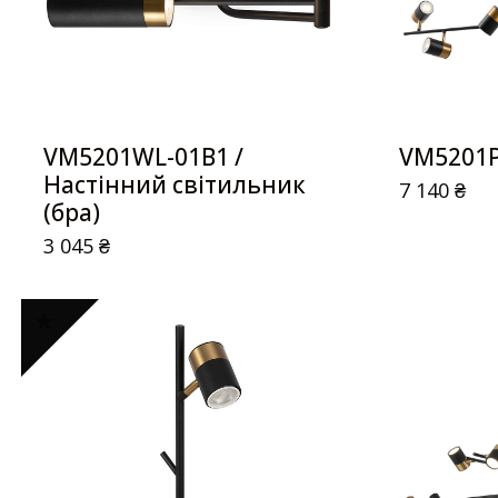
VM5201WL-01B1 /
VM5201P
Настінний світильник
7 140
₴
(бра)
3 045
₴