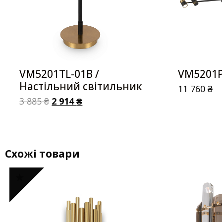
VM5201TL-01B /
VM5201P
Настільний світильник
11 760
₴
3 885
₴
2 914
₴
Схожі товари