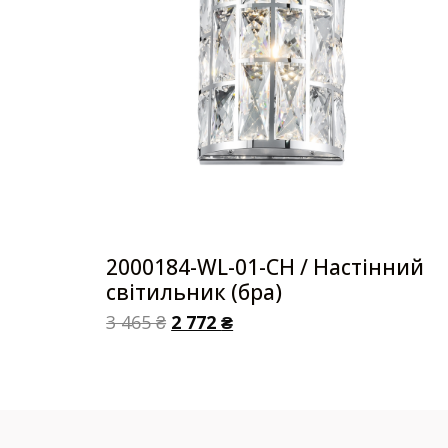
2000184-WL-01-CH / Настінний
світильник (бра)
3 465
₴
2 772
₴