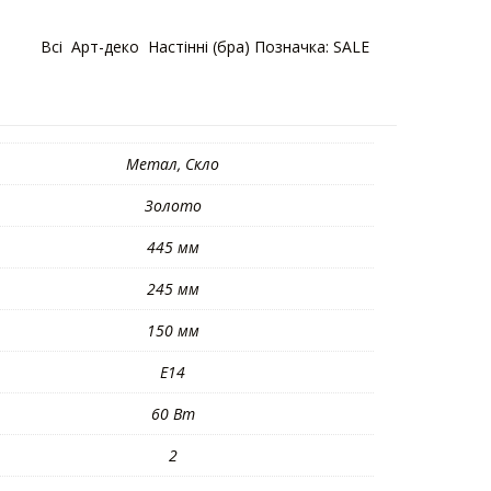
горії:
Bсі
,
Арт-деко
,
Настінні (бра)
Позначка:
SALE
Метал, Скло
Золото
445 мм
245 мм
150 мм
E14
60 Вт
2