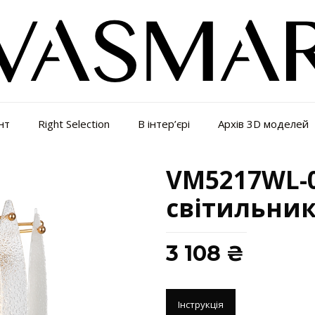
нт
Right Selection
В інтер’єрі
Архів 3D моделей
VM5217WL-0
світильник
3 108
₴
Інструкція