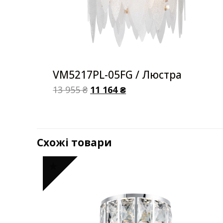
VM5217PL-05FG / Люстра
13 955
₴
11 164
₴
Схожі товари