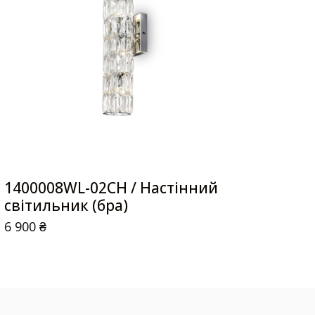
1400008WL-02CH / Настінний
світильник (бра)
6 900
₴