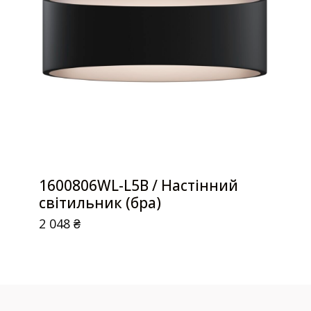
1600806WL-L5B / Настінний
світильник (бра)
2 048
₴