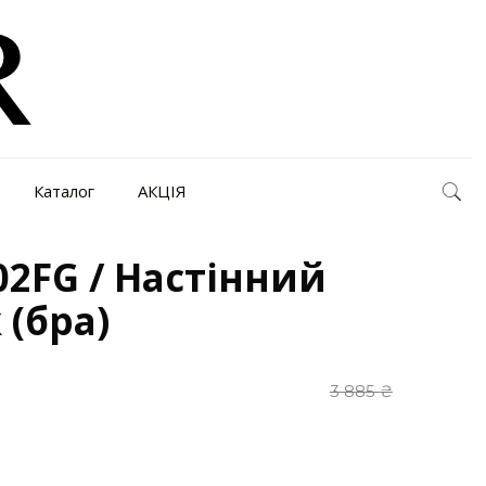
Каталог
АКЦІЯ
2FG / Настінний
 (бра)
3 885
₴