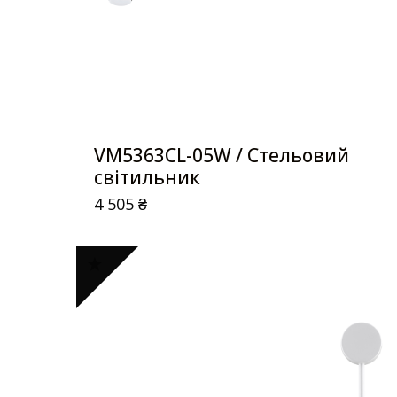
VM5363CL-05W / Стельовий
світильник
4 505
₴