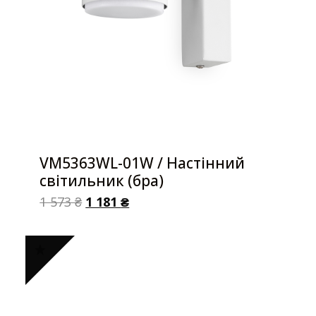
VM5363WL-01W / Настінний
світильник (бра)
1 573
₴
1 181
₴