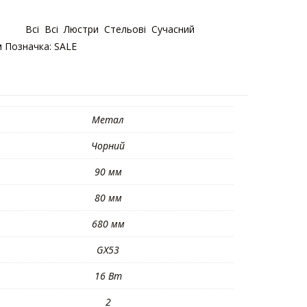
орій:
Bсі
,
Bсі
,
Люстри
,
Стельові
,
Сучасний
м
Позначка:
SALE
Метал
Чорний
90 мм
80 мм
680 мм
GX53
16 Вт
2