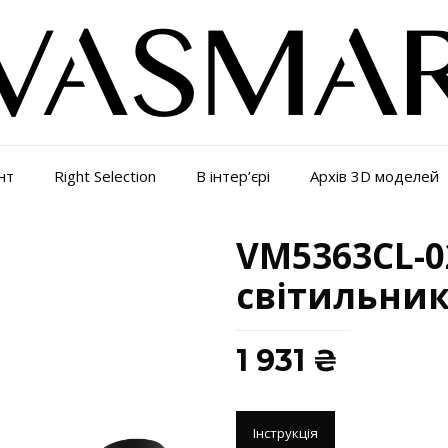
нт
Right Selection
В інтер’єрі
Архів 3D моделей
VM5363CL-0
світильни
1 931
₴
Інструкція