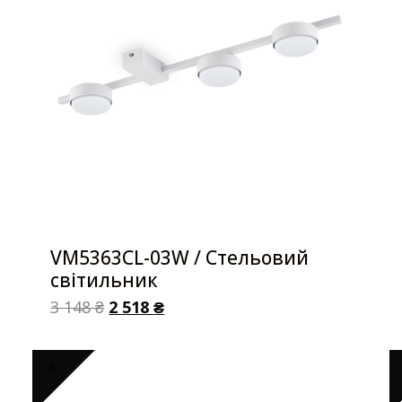
VM5363CL-03W / Стельовий
світильник
3 148
₴
2 518
₴