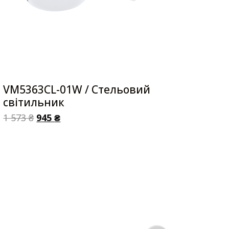
VM5363CL-01W / Стельовий
світильник
1 573
₴
945
₴