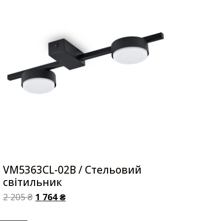
VM5363CL-02B / Стельовий
світильник
2 205
₴
1 764
₴