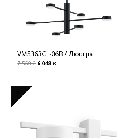
VM5363CL-06B / Люстра
7 560
₴
6 048
₴