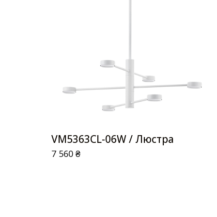
VM5363CL-06W / Люстра
7 560
₴