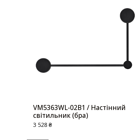
VM5363WL-02B1 / Настінний
світильник (бра)
3 528
₴