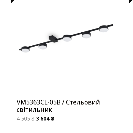
VM5363CL-05B / Стельовий
світильник
4 505
₴
3 604
₴