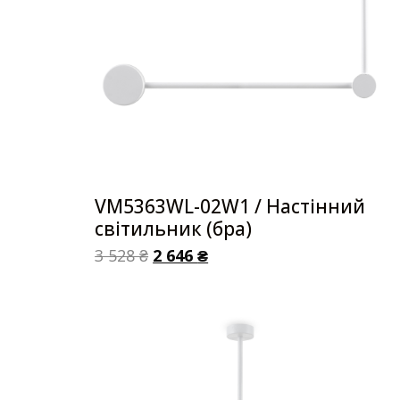
VM5363WL-02W1 / Настінний
світильник (бра)
3 528
₴
2 646
₴