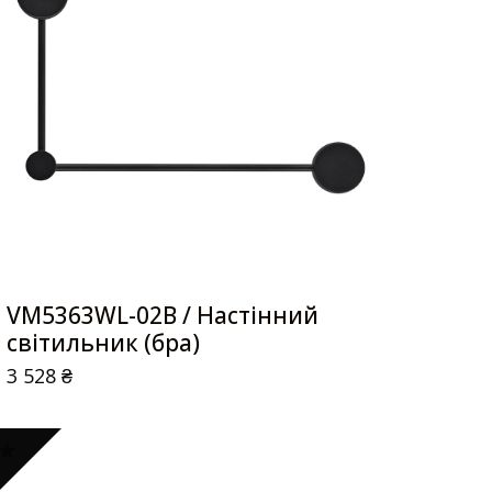
VM5363WL-02B / Настінний
світильник (бра)
3 528
₴