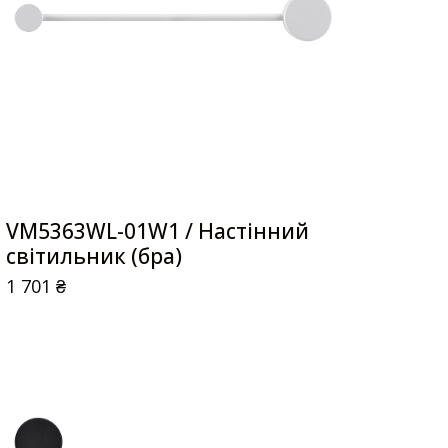
VM5363WL-01W1 / Настінний
світильник (бра)
1 701
₴