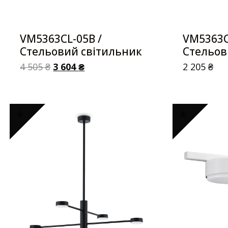
VM5363CL-05B /
VM5363C
Стельовий світильник
Стельов
4 505
₴
3 604
₴
2 205
₴