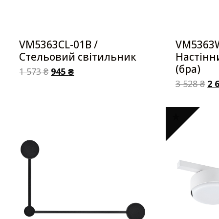
VM5363CL-01B /
VM5363W
Стельовий світильник
Настінн
(бра)
1 573
₴
945
₴
3 528
₴
2 