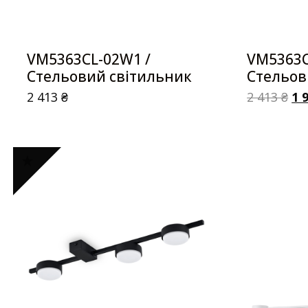
VM5363CL-02W1 /
VM5363C
Стельовий світильник
Стельов
2 413
₴
2 413
₴
1 