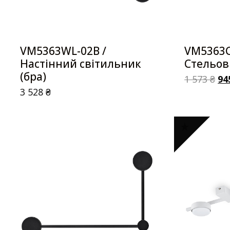
VM5363WL-02B /
VM5363C
Настінний світильник
Стельов
(бра)
1 573
₴
94
3 528
₴