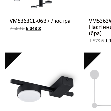
VM5363CL-06B / Люстра
VM5363W
Настінн
7 560
₴
6 048
₴
(бра)
1 573
₴
1 