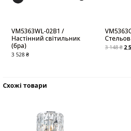
VM5363WL-02B1 /
VM5363C
Настінний світильник
Стельов
(бра)
3 148
₴
2 
3 528
₴
Схожі товари