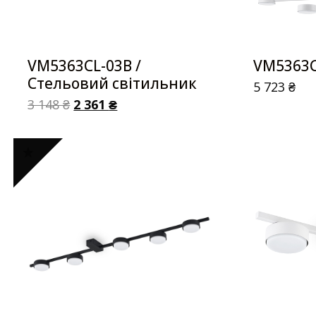
VM5363CL-03B /
VM5363C
Стельовий світильник
5 723
₴
3 148
₴
2 361
₴