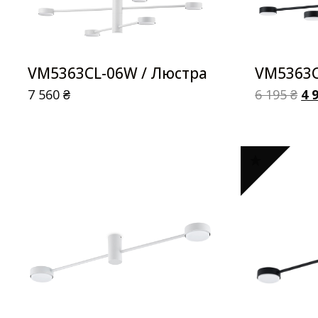
VM5363CL-06W / Люстра
VM5363C
7 560
₴
6 195
₴
4 