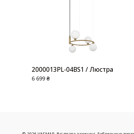
2000013PL-04BS1 / Люстра
6 699
₴
© 2026 VASMAR. Всі права захищені. Заборонено викор