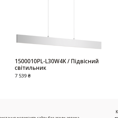
1500010PL-L30W4K / Підвісний
світильник
7 539
₴
истання матеріалів сайту без згоди автора.