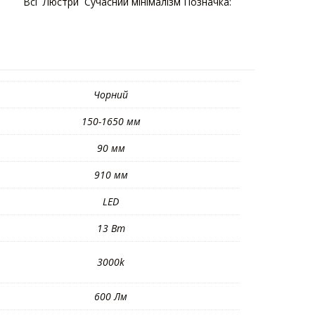
орії:
Bсі
,
Люстри
,
Сучасний мінімалізм
Позначка:
Чорний
150-1650 мм
90 мм
910 мм
LED
13 Вт
3000k
600 Лм