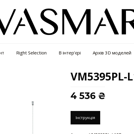
нт
Right Selection
В інтер’єрі
Архів 3D моделей
VM5395PL-L
4 536
₴
Інструкція