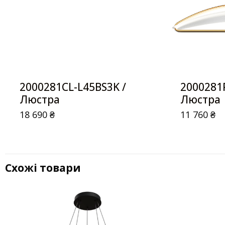
2000281CL-L45BS3K /
2000281
Люстра
Люстра
18 690
₴
11 760
₴
Схожі товари