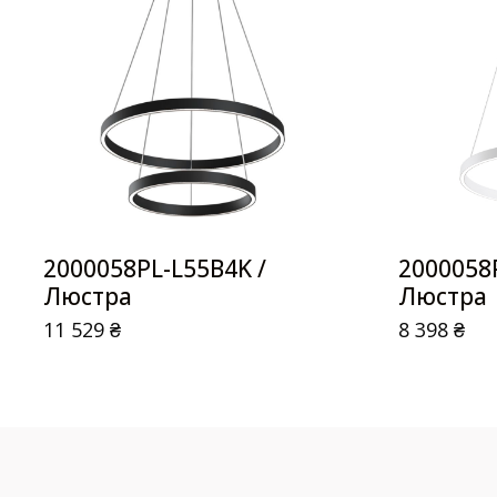
2000058PL-L55B4K /
2000058
Люстра
Люстра
11 529
₴
8 398
₴