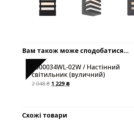
Вам також може сподобатися…
6000034WL-02W / Настінний
світильник (вуличний)
2 048
₴
1 229
₴
Схожі товари