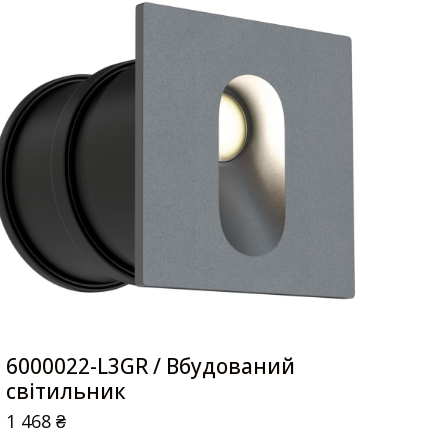
6000022-L3GR / Вбудований
світильник
1 468
₴