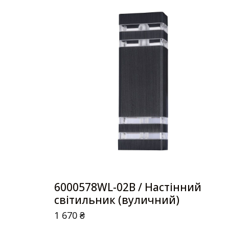
6000578WL-02B / Настінний
світильник (вуличний)
1 670
₴