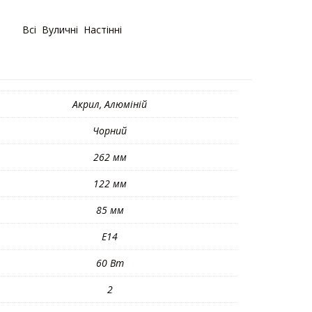
орії:
Bсі
,
Вуличні
,
Настінні
Акрил, Алюміній
Чорний
262 мм
122 мм
85 мм
E14
60 Вт
2