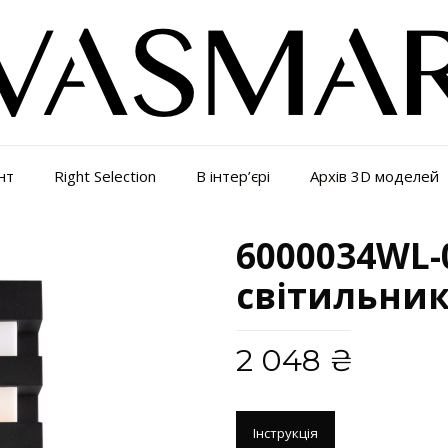
нт
Right Selection
В інтер’єрі
Архів 3D моделей
6000034WL-
світильник
2 048
₴
Інструкція